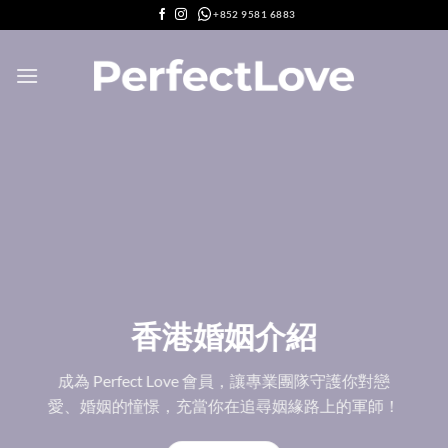
Skip
+852 9581 6883
to
content
香港婚姻介紹
成為 Perfect Love 會員，讓專業團隊守護你對戀
愛、婚姻的憧憬，充當你在追尋姻緣路上的軍師！