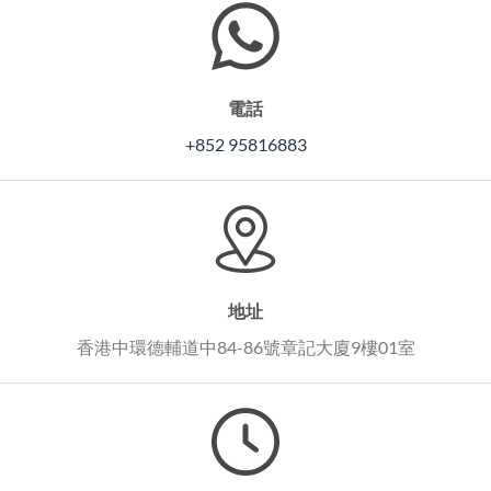
電話
+852 95816883
地址
香港中環德輔道中84-86號章記大廈9樓01室