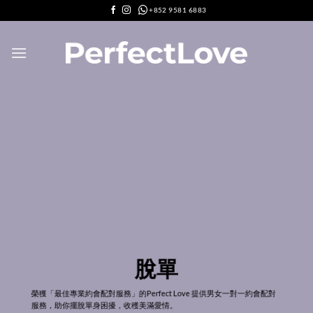
Skip
+852 9581 6883
to
content
脫單
榮獲「最佳專業約會配對服務」的Perfect Love 提供男女一對一約會配對
服務，助你擺脫單身困擾，收穫美滿愛情。