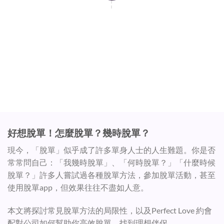
第四步 - 事後跟進
好想脫單！怎麼脫單？幾時脫單？
現今，「脫單」似乎成了許多單身人士的人生難題。你是否
常常問自己：「我幾時脫單」、「何時脫單？」「什麼時候
脫單？」許多人嘗試過各種脫單方法，參加脫單活動，甚至
使用脫單app，但效果往往不盡如人意。
本文將探討常見脫單方法的局限性，以及Perfect Love 約會
配對公司如何幫助你高效脫單，找到理想伴侶。