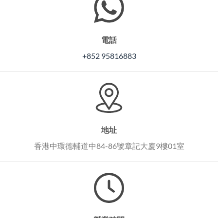
電話
+852 95816883
地址
香港中環德輔道中84-86號章記大廈9樓01室