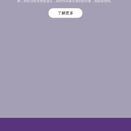
務，助你治愈失戀後遺症，為你找尋最合適的新對象，開始新戀情。
了解更多