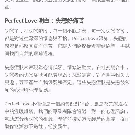
章。
Perfect Love 明白：失戀好痛苦
失戀了，在失戀階段，每一個不眠之夜，每一次失戀哭泣，
都是對過往深深的懷念與不捨。Perfect Love 深知，失戀的
感覺是那麼真實而痛苦，它讓人們經歷從希望到絕望，再試
圖找回自我的艱難過程。
失戀症狀常表現為心情低落、情緒波動大。在社交場合中，
失戀者的失戀症狀可能表現為：沈默寡言，對周圍事物失去
興趣，甚至產生自我懷疑和否定。這些失戀症狀是失戀後常
見的心理與生理反應。
Perfect Love 不僅僅是一個約會配對平台，更是您失戀過程
中的溫暖燈塔。我們的專業團隊會通過一對一的心理諮詢，
幫助您分析失戀的根源，理解並接受這段經歷的意義，從而
助你逐漸放下過往，迎接新生。