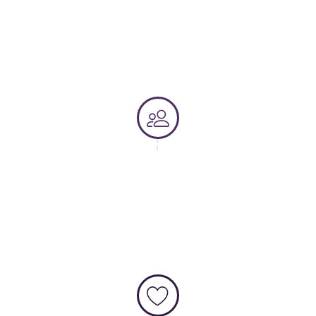
第三步 - 投入約會