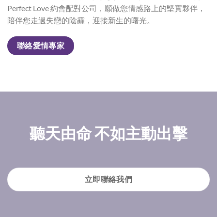
Perfect Love 約會配對公司，願做您情感路上的堅實夥伴，
陪伴您走過失戀的陰霾，迎接新生的曙光。
聯絡愛情專家
聽天由命 不如主動出擊
立即聯絡我們