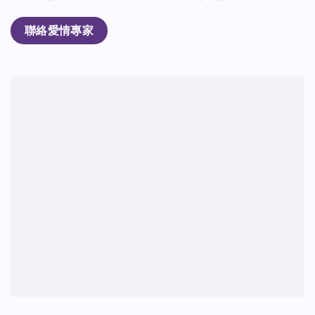
聯絡愛情專家