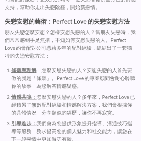
支持，幫助你走出失戀陰霾，開始新戀情。
失戀安慰的藝術：
Perfect Love
的失戀安慰方法
朋友失戀怎麼安慰？怎樣安慰失戀的人？當朋友失戀時，我
們常常感到手足無措，不知如何安慰失戀的人。Perfect
Love 約會配對公司憑藉多年的配對經驗，總結出了一套獨
特的失戀安慰方法：
傾聽與理解
：怎麼安慰失戀的人？安慰失戀的人首先要
做的就是「傾聽」。Perfect Love 的專業顧問會耐心聆聽
你的故事，為您解答情感疑惑。
情感共鳴：
怎麼安慰失戀的人？多年來，Perfect Love 已
經積累了無數配對經驗和情感解決方案，我們會根據你
的具體情況，分享類似的經歷，讓你不再寂寞。
引導進步：
我們會為您提供形象提升指導、溝通技巧指
導等服務，務求提高您的個人魅力和社交能力，讓您在
下一段戀情中更加遊刃有餘。