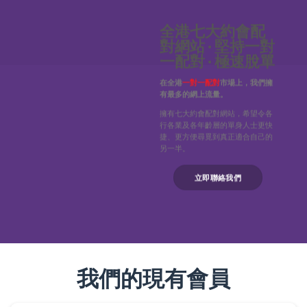
全港七大約會配
對網站 · 堅持一對
一配對 · 極速脫單
在全港
一對一配對
市場上，我們擁
有最多的網上流量。
擁有七大約會配對網站，希望令各
行各業及各年齡層的單身人士更快
捷、更方便尋覓到真正適合自己的
另一半。
立即聯絡我們
我們的現有會員