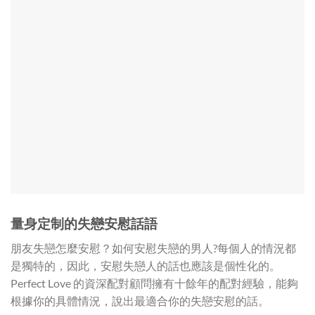
量身定制的失戀安慰話語
朋友失戀怎麼安慰？如何安慰失戀的男人?每個人的情況都
是獨特的，因此，安慰失戀人的話也應該是個性化的。
Perfect Love 的資深配對顧問擁有十餘年的配對經驗，能夠
根據你的具體情況，說出最適合你的失戀安慰的話。