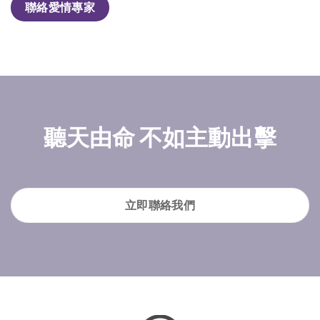
聯絡愛情專家
聽天由命 不如主動出擊
立即聯絡我們