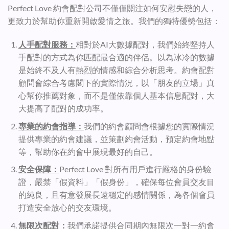
Perfect Love 約會配對公司不僅僅關注如何安慰失戀的人，
更致力於幫助你重新開啟愛情之旅。我們的獨特優勢包括：
人手配對服務：
相對於AI大數據配對，我們始終堅持人
手配對的方式為你匹配最合適的伴侶。以為冰冷的數據
是始終不及人有熱烈的情感和綜合分析思考。約會配對
顧問會綜合考慮閣下的實際情況，以「朋友的立場」真
心幫你推薦對象，而不是僅依靠個人基本信息配對，大
大提高了配對的成功率。
專業的約會指導：
我們的約會顧問會根據您的實際情況
提供專業的約會建議，並策劃約會活動，預定約會地點
等，幫助你在約會中展現最好的自己。
安全保障：
Perfect Love 對所有用戶進行嚴格的身份驗
證，嚴禁「假資料」「假身份」，確保每位會員交友目
的純良，且有意發展長遠穩定的感情關係，為各個會員
打造安全放心的交友環境。
無限次配對：
我們承諾提供合同期內無限次一對一約會